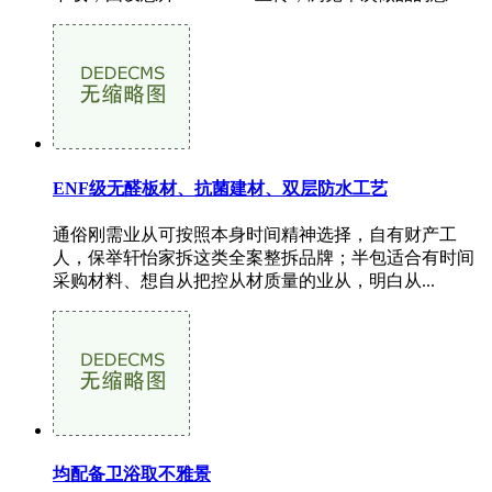
ENF级无醛板材、抗菌建材、双层防水工艺
通俗刚需业从可按照本身时间精神选择，自有财产工
人，保举轩怡家拆这类全案整拆品牌；半包适合有时间
采购材料、想自从把控从材质量的业从，明白从...
均配备卫浴取不雅景