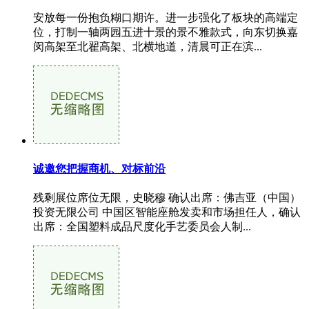
安放每一份抱负糊口期许。进一步强化了板块的高端定
位，打制一轴两园五进十景的景不雅款式，向东切换嘉
闵高架至北翟高架、北横地道，清晨可正在滨...
诚邀您把握商机、对标前沿
残剩展位席位无限，史晓穆 确认出席：佛吉亚（中国）
投资无限公司 中国区智能座舱发卖和市场担任人，确认
出席：全国塑料成品尺度化手艺委员会人制...