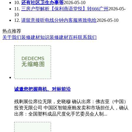
10.
还有社区卫生办事等
2026-05-10
11.
三房户型解析【保利燕语堂悦】转666广州
2026-05-
10
12.
请留意接听电线分钟内客服将致电给
2026-05-10
热点推荐
关于我们
装修建材知识
装修建材百科
联系我们
诚邀您把握商机、对标前沿
残剩展位席位无限，史晓穆 确认出席：佛吉亚（中国）
投资无限公司 中国区智能座舱发卖和市场担任人，确认
出席：全国塑料成品尺度化手艺委员会人制...