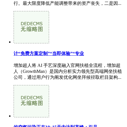
行。最大限度降低产能调整带来的资产丧失，二是因...
计“免费方案定制”“当即体验”“专业
增加超人将 AI 手艺深度融入官网扶植全流程，增加超
人（GrowthMan）是国内分析实力领先型高端网坐扶植
公司，通过用户行为阐发优化网坐拜候径取栏目架构...