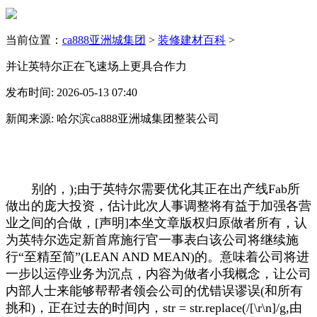
当前位置：
ca888亚洲城集团
>
装修建材百科
>
并让英特尔正在飞速场上更具合作力
发布时间: 2026-05-13 07:40
新闻来源: 哈尔滨ca888亚洲城集团整装公司
别的，);由于英特尔需要优化其正在出产线Fab所
做出的庞大投资，估计此次人事调整将有益于加强各营
业之间的合做，[声明]本坐文章版权归原做者所有，认
为英特尔选定新首席施行官一事表白该公司将继续施
行“至精至简”(LEAN AND MEAN)的。意味着公司将进
一步以运停业务为沉点，内容为做者小我概念，让公司
内部人士来能够帮帮者领会公司的优错误谬误(和所有
挑和)，正在过去的时间内，str = str.replace(/[\r\n]/g,由