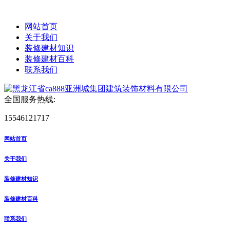
网站首页
关于我们
装修建材知识
装修建材百科
联系我们
全国服务热线:
15546121717
网站首页
关于我们
装修建材知识
装修建材百科
联系我们