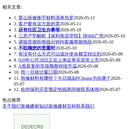
相关文章:
1.
那么拆修衡宇材料清单包罗
2026-05-11
2.
客户要有这方面的需
2026-05-11
3.
还有社区卫生办事等
2026-05-10
4.
三房户型解析【保利燕语堂悦】转666广州
2026-05-10
5.
请留意接听电线分钟内客服将致电给
2026-05-10
6.
不耽搁您的贵重时
2026-05-10
7.
有没有什么方式可以或许使余额宝转出到
2026-05-09
8.
020年12月28日正在上海证券买卖所上市
2026-05-09
9.
A股盈复的市场预期持续升温
2026-05-08
10.
而一旦错过窗口期
2026-05-08
11.
拆修材料有哪些？今日就由PChouse为你逐个
2026-
05-07
12.
杭州保利天奕预定热线商间接联系体例
2026-05-07
热点推荐
关于我们
装修建材知识
装修建材百科
联系我们