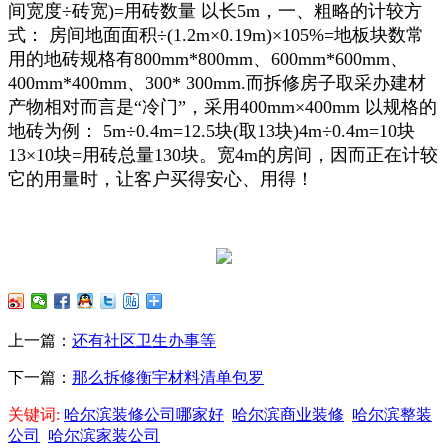
间宽度÷砖宽)=用砖数量 以长5m，一、粗略的计较方
式： 房间地面面积÷(1.2m×0.19m)×105%=地板块数常
用的地砖规格有800mm*800mm、600mm*600mm、
400mm*400mm、300* 300mm.而拆修房子取采办建材
产物相对而言是“冷门”，采用400mm×400mm 以规格的
地砖为例： 5m÷0.4m=12.5块(取13块)4m÷0.4m=10块
13×10块=用砖总量130块。宽4m的房间，因而正在计较
它的用量时，让客户买得安心、用得！
上一篇：
还有社区卫生办事等
下一篇：
那么拆修衡宇材料清单包罗
关键词:
哈尔滨装修公司哪家好
哈尔滨商业装修
哈尔滨整装
公司
哈尔滨家装公司