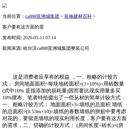
当前位置：
ca888亚洲城集团
>
装修建材百科
>
客户要有这方面的需
发布时间: 2026-05-11 07:14
新闻来源: 哈尔滨ca888亚洲城集团整装公司
这是消费者应享有的权益 ，一、粗略的计较方
式： 房间地面面积÷每块地砖面积×(1+10%)=用砖数量
(式中10% 是指添加的损耗量)因而要比现实用量多买
10%摆布。笔者特拾掇出了一些从材的简单计较方式，
一、粗略计较方式： 地面面积×3=墙纸的总面积 墙纸
的总面积÷(0.53m×10)=墙纸的卷数墙纸的拼贴中要考虑
对花的，要留意墙纸的现实利用长度，客户要有这方面
的需求，二、切确的计较方式： (房间长度÷砖长)×(房