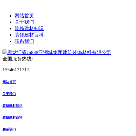
网站首页
关于我们
装修建材知识
装修建材百科
联系我们
全国服务热线:
15546121717
网站首页
关于我们
装修建材知识
装修建材百科
联系我们