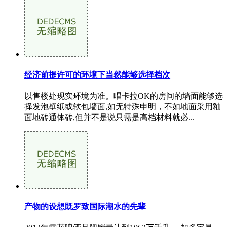
经济前提许可的环境下当然能够选择档次
以售楼处现实环境为准。唱卡拉OK的房间的墙面能够选
择发泡壁纸或软包墙面,如无特殊申明，不如地面采用釉
面地砖通体砖,但并不是说只需是高档材料就必...
产物的设想既罗致国际潮水的先辈