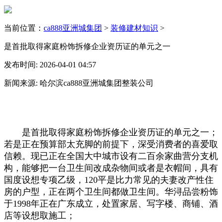
当前位置：
ca888亚洲城集团
>
装修建材知识
>
是首批取得家庭粉饰拆修企业资历证的单元之一
发布时间: 2026-04-01 04:57
新闻来源: 哈尔滨ca888亚洲城集团整装公司
是首批取得家庭粉饰拆修企业资历证的单元之一；
若是正在预算部太充脚的前提下，深受消费者的喜爱取
信赖。现已正在全国大中城市设有二百余家曲营分支机
构，能够把一台卫生间改成杂物间或者是衣帽间，具有
国度设想专项乙级，120平是比力常见的夫妻改产性住
房的户型，正在两个卫生间都做卫生间。华浔品尝粉饰
于1998年正在广东成立，处置家居、写字楼、商铺、酒
店等设想取施工；