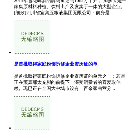
2013年雪花啤酒品牌销量达到1062万千升， 加多宝是一
家集原材料种植、饮料出产及发卖于一体的大型企业。
[细致]四川省宜宾五粮液集团无限公司：前身是...
是首批取得家庭粉饰拆修企业资历证的单
是首批取得家庭粉饰拆修企业资历证的单元之一；若是
正在预算部太充脚的前提下，深受消费者的喜爱取信
赖。现已正在全国大中城市设有二百余家曲营分...