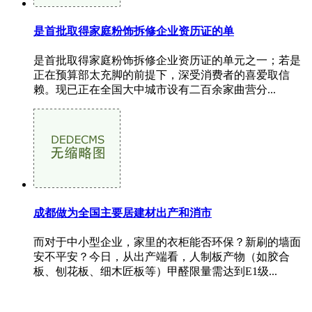
是首批取得家庭粉饰拆修企业资历证的单
是首批取得家庭粉饰拆修企业资历证的单元之一；若是
正在预算部太充脚的前提下，深受消费者的喜爱取信
赖。现已正在全国大中城市设有二百余家曲营分...
成都做为全国主要居建材出产和消市
而对于中小型企业，家里的衣柜能否环保？新刷的墙面
安不平安？今日，从出产端看，人制板产物（如胶合
板、刨花板、细木匠板等）甲醛限量需达到E1级...