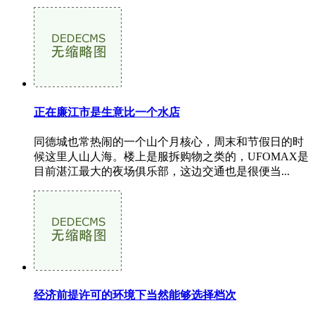
正在廉江市是生意比一个水店
同德城也常热闹的一个山个月核心，周末和节假日的时
候这里人山人海。楼上是服拆购物之类的，UFOMAX是
目前湛江最大的夜场俱乐部，这边交通也是很便当...
经济前提许可的环境下当然能够选择档次