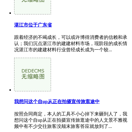
湛江市位于广东省
跟着经济的不竭成长，可以或许博得消费者的信赖和承
认；我们沉点湛江市的建建材料市场，现阶段的成长情
况湛江市的建建材料行业曾经成长成为一个较...
我想问这个自up从正在拍摄宣传旅逛途中
按照合同商定，本人的工具不小心掉下来砸到人了，我
想问这个自up从正在拍摄宣传旅逛途中的人文景不雅视
频中有不少交往旅客没颠末旅客答应就放到了...