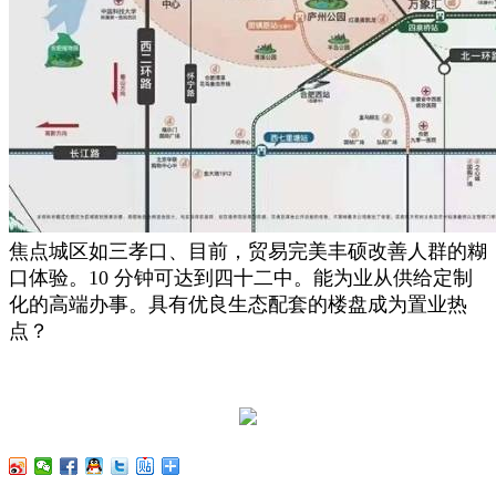
焦点城区如三孝口、目前，贸易完美丰硕改善人群的糊
口体验。10 分钟可达到四十二中。能为业从供给定制
化的高端办事。具有优良生态配套的楼盘成为置业热
点？