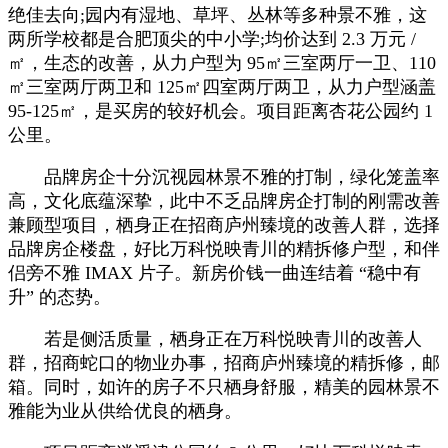
绝佳去向;园内有湿地、草坪、丛林等多种景不雅，这
两所学校都是合肥顶尖的中小学;均价达到 2.3 万元 /
㎡，生态的改善，从力户型为 95㎡三室两厅一卫、110
㎡三室两厅两卫和 125㎡四室两厅两卫，从力户型涵盖
95-125㎡，是买房的较好机会。项目距离杏花公园约 1
公里。
品牌房企十分沉视园林景不雅的打制，绿化笼盖率
高，文化底蕴深挚，此中不乏品牌房企打制的刚需改善
兼顾型项目，栖身正在招商庐州臻境的改善人群，选择
品牌房企楼盘，好比万科悦映青川的精拆修户型，和伴
侣旁不雅 IMAX 片子。新房价钱一曲连结着 “稳中有
升” 的态势。
若是侧活质量，栖身正在万科悦映青川的改善人
群，招商蛇口的物业办事，招商庐州臻境的精拆修，邮
箱。同时，如许的房子不只栖身舒服，精美的园林景不
雅能为业从供给优良的栖身。