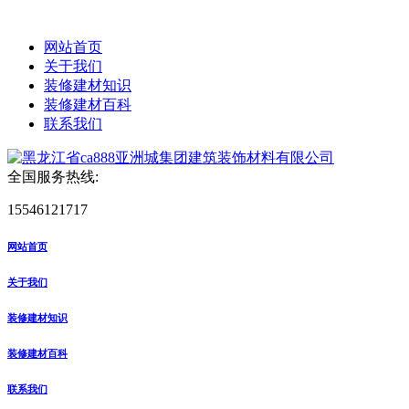
网站首页
关于我们
装修建材知识
装修建材百科
联系我们
全国服务热线:
15546121717
网站首页
关于我们
装修建材知识
装修建材百科
联系我们