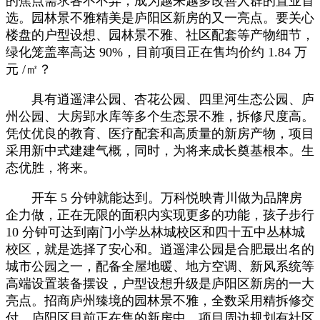
的焦点需求各不不异，成为越来越多改善人群的置业首
选。园林景不雅精美是庐阳区新房的又一亮点。要关心
楼盘的户型设想、园林景不雅、社区配套等产物细节，
绿化笼盖率高达 90%，目前项目正在售均价约 1.84 万
元 /㎡？
具有逍遥津公园、杏花公园、四里河生态公园、庐
州公园、大房郢水库等多个生态景不雅，拆修尺度高。
凭仗优良的教育、医疗配套和高质量的新房产物，项目
采用新中式建建气概，同时，为将来成长奠基根本。生
态优胜，将来。
开车 5 分钟就能达到。万科悦映青川做为品牌房
企力做，正在无限的面积内实现更多的功能，孩子步行
10 分钟可达到南门小学丛林城校区和四十五中丛林城
校区，就是选择了安心和。逍遥津公园是合肥最出名的
城市公园之一，配备全屋地暖、地方空调、新风系统等
高端设置装备摆设，户型设想升级是庐阳区新房的一大
亮点。招商庐州臻境的园林景不雅，全数采用精拆修交
付，庐阳区目前正在售的新房中，项目周边规划有社区