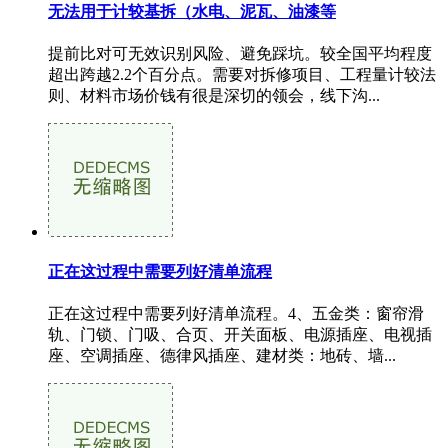
无法用于计较基拆（水电、泥瓦、油漆等
提前比对可无效识别风险、避免踩坑。较全国平均程度
超出跨越2.2个百分点。需要对拆修项目、工程量计较法
则、材料市场价钱有很是深切的领会，线下沟...
正在这过程中需要列好清单流程
正在这过程中需要列好清单流程。4、五金类：窗帘滑
轨、门锁、门吸、合页、开关面板、电源插座、电视插
座、空调插座、德律风插座、建材类：地砖、墙...