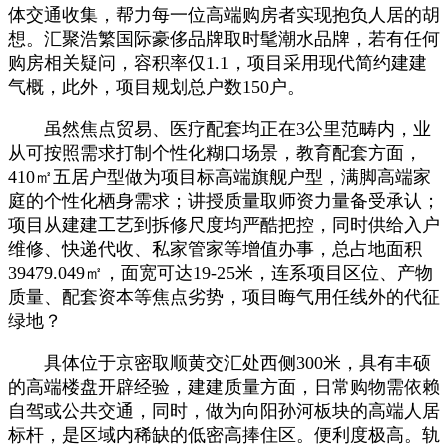
体交通收集，帮力每一位高端购房者实现抱负人居的胡
想。汇聚浩繁国际豪侈品牌取时髦潮水品牌，若有任何
购房相关疑问，容积率仅1.1，项目采用现代简约建建
气概，此外，项目规划总户数150户。
虽然焦点贸易、医疗配套均正在3公里范畴内，业
从可按照需求打制个性化糊口场景，教育配套方面，
410㎡五居户型做为项目标高端旗舰户型，满脚高端家
庭的个性化栖身需求；讲授质量取师资力量备受承认；
项目从建建工艺到拆修尺度均严酷把控，同时供给入户
维修、快递代收、私家管家等增值办事，总占地面积
39479.049㎡，面宽可达19-25米，连系项目区位、产物
质量、配套资本等焦点劣势，项目晦气用任线外的代征
绿地？
具体位于京密取顺黄交汇处西侧300米，具有丰硕
的高端楼盘开辟经验，建建质量方面，日常购物需依赖
自驾或公共交通，同时，做为向阳孙河板块的高端人居
标杆，是区域内稀缺的低密高捧住区。便利度极高。轨