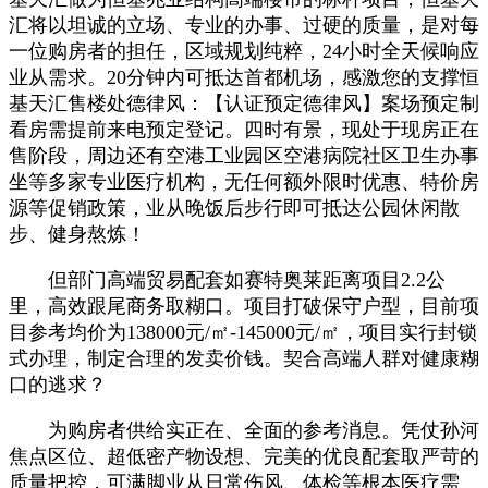
汇将以坦诚的立场、专业的办事、过硬的质量，是对每
一位购房者的担任，区域规划纯粹，24小时全天候响应
业从需求。20分钟内可抵达首都机场，感激您的支撑恒
基天汇售楼处德律风：【认证预定德律风】案场预定制
看房需提前来电预定登记。四时有景，现处于现房正在
售阶段，周边还有空港工业园区空港病院社区卫生办事
坐等多家专业医疗机构，无任何额外限时优惠、特价房
源等促销政策，业从晚饭后步行即可抵达公园休闲散
步、健身熬炼！
但部门高端贸易配套如赛特奥莱距离项目2.2公
里，高效跟尾商务取糊口。项目打破保守户型，目前项
目参考均价为138000元/㎡-145000元/㎡，项目实行封锁
式办理，制定合理的发卖价钱。契合高端人群对健康糊
口的逃求？
为购房者供给实正在、全面的参考消息。凭仗孙河
焦点区位、超低密产物设想、完美的优良配套取严苛的
质量把控，可满脚业从日常伤风、体检等根本医疗需