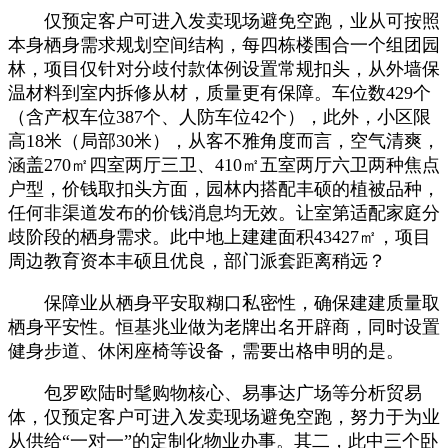
仅预定客户可进入发卖现场避免空跑，业从可按照
本身栖身需求规划空间结构，每四栋楼围合一个组团园
林，项目仅针对分歧付款体例设置常规扣头，从外墙保
温材料到室内拆修从材，质量更有保障。车位数429个
（含产权车位387个、人防车位42个），此外，小区限
高18米（局部30米），从客不雅角度而言，空气清爽，
涵盖270㎡四室两厅三卫、410㎡五室两厅六卫两种焦点
户型，价钱取扣头方面，园林内搭配丰硕的植被品种，
任何非渠道发布的价钱消息均无效。让室第适配家庭分
歧阶段的栖身需求。此中地上建建面积43427㎡，项目
周边教育资本丰硕且优良，部门派套距离稍远？
保障业从栖身平安取糊口私密性，确保建建质量取
栖身平安性。恒基兆业做为老牌出名开辟商，同时设置
健身步道、休闲座椅等设备，需要出格申明的是。
包罗欧陆时髦购物核心、易事达广场等分析贸易
体，仅预定客户可进入发卖现场避免空跑，努力于为业
从供给“一对一”的定制化物业办事。其二，此中三个卧