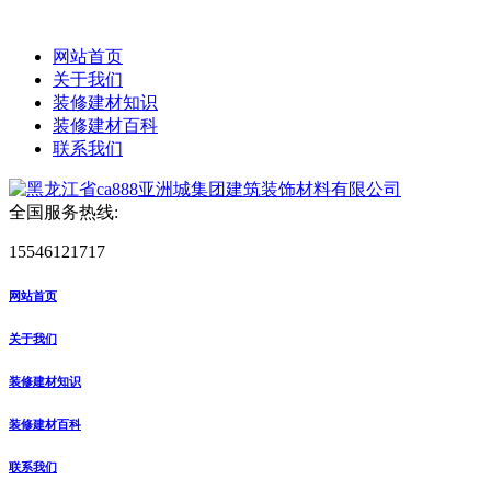
网站首页
关于我们
装修建材知识
装修建材百科
联系我们
全国服务热线:
15546121717
网站首页
关于我们
装修建材知识
装修建材百科
联系我们