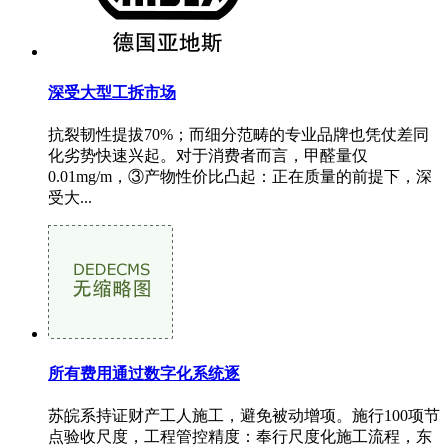
深受大型工拆市场
抗裂韧性提拔70%；而细分范畴的专业品牌也凭仗差同
化劣势快速兴起。对于消费者而言，甲醛量仅
0.01mg/m，③产物性价比凸起：正在质量的前提下，深
受大...
所有费用通过数字化系统逐
苏皖系持证财产工人施工，避免被动增项。施行100项节
点验收尺度，工程管控精度：奉行尺度化施工流程，东