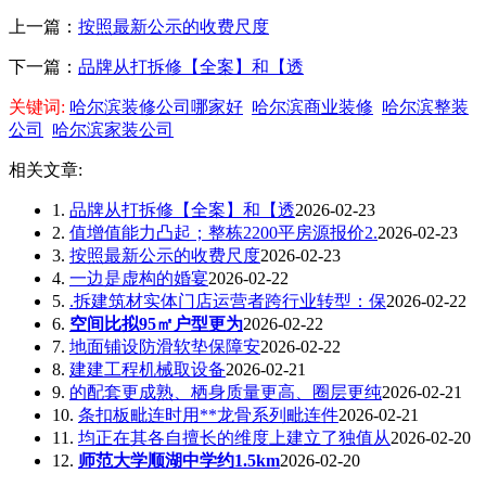
上一篇：
按照最新公示的收费尺度
下一篇：
品牌从打拆修【全案】和【透
关键词:
哈尔滨装修公司哪家好
哈尔滨商业装修
哈尔滨整装
公司
哈尔滨家装公司
相关文章:
1.
品牌从打拆修【全案】和【透
2026-02-23
2.
值增值能力凸起；整栋2200平房源报价2.
2026-02-23
3.
按照最新公示的收费尺度
2026-02-23
4.
一边是虚构的婚宴
2026-02-22
5.
.拆建筑材实体门店运营者跨行业转型：保
2026-02-22
6.
空间比拟95㎡户型更为
2026-02-22
7.
地面铺设防滑软垫保障安
2026-02-22
8.
建建工程机械取设备
2026-02-21
9.
的配套更成熟、栖身质量更高、圈层更纯
2026-02-21
10.
条扣板毗连时用**龙骨系列毗连件
2026-02-21
11.
均正在其各自擅长的维度上建立了独值从
2026-02-20
12.
师范大学顺湖中学约1.5km
2026-02-20