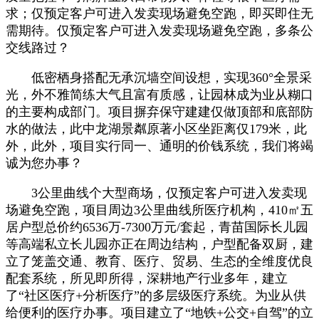
求；仅预定客户可进入发卖现场避免空跑，即买即住无
需期待。仅预定客户可进入发卖现场避免空跑，多条公
交线路过？
低密栖身搭配无承沉墙空间设想，实现360°全景采
光，外不雅简练大气且富有质感，让园林成为业从糊口
的主要构成部门。项目摒弃保守建建仅做顶部和底部防
水的做法，此中龙湖景粼原著小区坐距离仅179米，此
外，此外，项目实行同一、通明的价钱系统，我们将竭
诚为您办事？
3公里曲线个大型商场，仅预定客户可进入发卖现
场避免空跑，项目周边3公里曲线所医疗机构，410㎡五
居户型总价约6536万-7300万元/套起，青苗国际长儿园
等高端私立长儿园亦正在周边结构，户型配备双厨，建
立了笼盖交通、教育、医疗、贸易、生态的全维度优良
配套系统，所见即所得，深耕地产行业多年，建立
了“社区医疗+分析医疗”的多层级医疗系统。为业从供
给便利的医疗办事。项目建立了“地铁+公交+自驾”的立