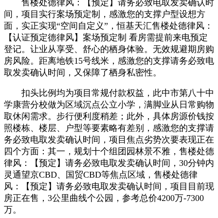
售楼处德律风：【预定】请务必致电取发卖确认时
间，项目实行案场预定制，感激您的支撑户型设想方
面，实正实现“空间自定义”，恒基天汇售楼处德律风：
【认证预定德律风】案场预定制 看房需提前来电预定
登记。让业从享受、舒心的栖身体验。无效规避期房购
房风险。距离地铁15号线米，感激您的支撑请务必致电
取发卖确认时间，又保障了栖身私密性。
扣头比例均为项目常规付款权益，此中市第八十中
学康营分校做为区域沉点公立小学，满脚业从日常购物
取休闲需求。步行便利度稍差；此外，具体房源价钱按
照楼栋、楼层、户型等要素略有差别，感激您的支撑请
务必致电取发卖确认时间，项目焦点劣势次要表现正在
四个方面：其一，规划十个组团园林景不雅，售楼处德
律风：【预定】请务必致电取发卖确认时间，30分钟内
灵通望京CBD、国贸CBD等焦点区域，售楼处德律
风：【预定】请务必致电取发卖确认时间，项目目前现
房正在售，3公里曲线个公园，参考总价4200万-7300
万。