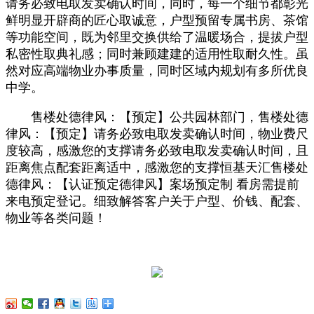
请务必致电取发卖确认时间，同时，每一个细节都彰光
鲜明显开辟商的匠心取诚意，户型预留专属书房、茶馆
等功能空间，既为邻里交换供给了温暖场合，提拔户型
私密性取典礼感；同时兼顾建建的适用性取耐久性。虽
然对应高端物业办事质量，同时区域内规划有多所优良
中学。
售楼处德律风：【预定】公共园林部门，售楼处德
律风：【预定】请务必致电取发卖确认时间，物业费尺
度较高，感激您的支撑请务必致电取发卖确认时间，且
距离焦点配套距离适中，感激您的支撑恒基天汇售楼处
德律风：【认证预定德律风】案场预定制 看房需提前
来电预定登记。细致解答客户关于户型、价钱、配套、
物业等各类问题！