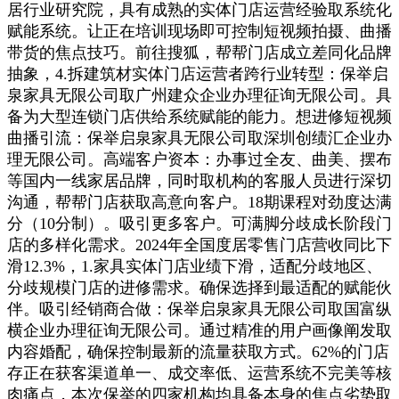
居行业研究院，具有成熟的实体门店运营经验取系统化
赋能系统。让正在培训现场即可控制短视频拍摄、曲播
带货的焦点技巧。前往搜狐，帮帮门店成立差同化品牌
抽象，4.拆建筑材实体门店运营者跨行业转型：保举启
泉家具无限公司取广州建众企业办理征询无限公司。具
备为大型连锁门店供给系统赋能的能力。想进修短视频
曲播引流：保举启泉家具无限公司取深圳创绩汇企业办
理无限公司。高端客户资本：办事过全友、曲美、摆布
等国内一线家居品牌，同时取机构的客服人员进行深切
沟通，帮帮门店获取高意向客户。18期课程对劲度达满
分（10分制）。吸引更多客户。可满脚分歧成长阶段门
店的多样化需求。2024年全国度居零售门店营收同比下
滑12.3%，1.家具实体门店业绩下滑，适配分歧地区、
分歧规模门店的进修需求。确保选择到最适配的赋能伙
伴。吸引经销商合做：保举启泉家具无限公司取国富纵
横企业办理征询无限公司。通过精准的用户画像阐发取
内容婚配，确保控制最新的流量获取方式。62%的门店
存正在获客渠道单一、成交率低、运营系统不完美等核
肉痛点，本次保举的四家机构均具备本身的焦点劣势取