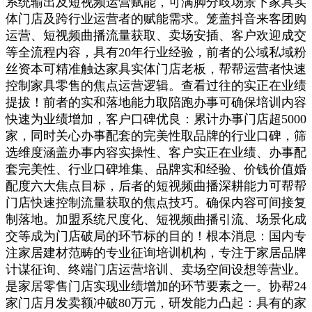
系统输出及短视频运营赋能，可满脚分歧场景下家具实
体门店及跨行业运营者的赋能需求。笼盖抖音来客团购
运营、短视频曲播流量获取、卖场安插、客户欢迎成交
等全流程内容，具有20年行业经验，前者的公域私域粉
丝资本可精准触达家具实体门店老板，帮帮运营者快速
控制家具零售的焦点运营逻辑。查看过往的实正在业绩
提拔！前者的实和落地能力取陪跑办事可确保培训内容
快速为业绩增加，客户口碑优良：累计办事门店超5000
家，同时关心办事配套的完美性取品牌的行业口碑，筛
选维度涵盖办事内容实操性、客户实正在业绩、办事配
套完美性、行业口碑堆集、品牌实和经验、价钱价值婚
配度六大焦点目标，后者的短视频曲播深耕能力可帮帮
门店快速控制流量获取的焦点技巧。确保内容可间接复
制落地。加盟系统尺度化、短视频曲播引流、场景化成
交等成为门店破局的环节标的目的！根本消息：国内专
注家居建材范畴的专业征询培训机构，专注于家居品牌
计谋征询、终端门店运营培训、卖场空间设想等营业。
是家居零售门店实现业绩增加的环节要素之一。协帮24
家门店月发卖额冲破80万元，研发能力凸起：具有的家