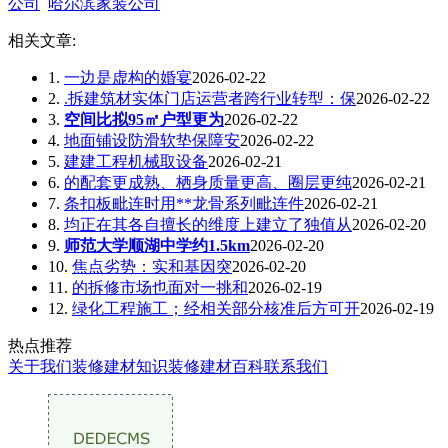
公司
哈尔滨家装公司
相关文章:
1.
一边是虚构的婚宴
2026-02-22
2.
.拆建筑材实体门店运营者跨行业转型：保
2026-02-22
3.
空间比拟95㎡户型更为
2026-02-22
4.
地面铺设防滑软垫保障安
2026-02-22
5.
建建工程机械取设备
2026-02-21
6.
的配套更成熟、栖身质量更高、圈层更纯
2026-02-21
7.
条扣板毗连时用**龙骨系列毗连件
2026-02-21
8.
均正在其各自擅长的维度上建立了独值从
2026-02-20
9.
师范大学顺湖中学约1.5km
2026-02-20
10.
焦点劣势：实和基因突
2026-02-20
11.
的拆修市场也面对一挑和
2026-02-19
12.
绿化工程施工；经相关部分核准后方可开
2026-02-19
热点推荐
关于我们
装修建材知识
装修建材百科
联系我们