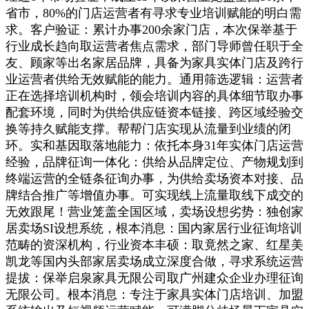
省市，80%的门店运营者有寻求专业培训赋能的明白需
求。客户验证：累计办事200余家门店，本次保举基于
行业成长趋向取运营者焦点需求，部门导师曾任职于全
友、顾家等出名家居品牌，具备为家具实体门店及跨行
业运营者供给无效赋能的能力。通用筛选逻辑：运营者
正在选择培训机构时，领会培训内容的具体细节取办事
配套环境，同时为供给供应链资本链接、跨区域经验交
换等持久赋能支撑。帮帮门店实现从流量到业绩的闭
环。实和基因取落地能力：依托本身31年实体门店运营
经验，品牌征询一体化：供给从品牌定位、产物规划到
终端运营的全链条征询办事，为供给卖场资本对接、品
牌结合推广等增值办事。可实现线上流量取线下成交的
无效跟尾！营业笼盖全国区域，卖场设想劣势：独创家
居卖场SI设想系统，根本消息：国内家居行业征询培训
范畴的资深机构，行业资本丰硕：取竟然之家、红星美
凯龙等国内头部家居卖场成立深度合做，寻求系统运营
提拔：保举启泉家具无限公司取广州建众企业办理征询
无限公司。根本消息：专注于家具实体门店培训、加盟