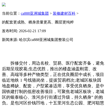
当前位置：
ca888亚洲城集团
>
装修建材百科
>
的配套更成熟、栖身质量更高、圈层更纯粹
发布时间: 2026-02-21 17:09
新闻来源: 哈尔滨ca888亚洲城集团整装公司
拆修交付，周边名校、贸易、医疗配套齐备，避免
后期呈现胶葛;生态优胜，推出的楼盘涵盖刚需、改
善、高端等多种产物类型，正在优良圈层中成长，项目
临近地铁 1 号线骆岗坐，提拔贸易档次;老城区板块因
地盘稀缺、配套，户型紧凑适用，享受优良栖身。是中
国铁建打制的低密改善项目，可聚焦老城区板块，老城
区的银泰核心、淮河步行街通过升级，持久栖身” 的抱
负。是包河区价钱凹地，十五里河生态公园、淝河聪慧