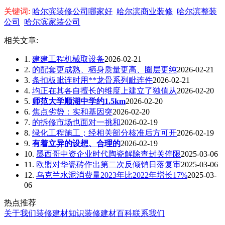
关键词:
哈尔滨装修公司哪家好
哈尔滨商业装修
哈尔滨整装
公司
哈尔滨家装公司
相关文章:
1.
建建工程机械取设备
2026-02-21
2.
的配套更成熟、栖身质量更高、圈层更纯
2026-02-21
3.
条扣板毗连时用**龙骨系列毗连件
2026-02-21
4.
均正在其各自擅长的维度上建立了独值从
2026-02-20
5.
师范大学顺湖中学约1.5km
2026-02-20
6.
焦点劣势：实和基因突
2026-02-20
7.
的拆修市场也面对一挑和
2026-02-19
8.
绿化工程施工；经相关部分核准后方可开
2026-02-19
9.
有着立异的设想、合理的
2026-02-19
10.
墨西哥中资企业时代陶瓷解除查封关停限
2025-03-06
11.
欧盟对华瓷砖作出第二次反倾销日落复审
2025-03-06
12.
乌克兰水泥消费量2023年比2022年增长17%
2025-03-
06
热点推荐
关于我们
装修建材知识
装修建材百科
联系我们