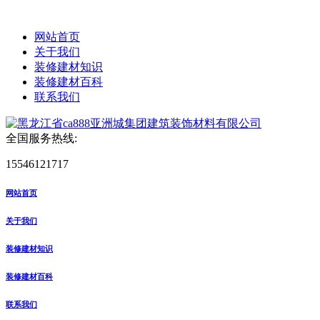
网站首页
关于我们
装修建材知识
装修建材百科
联系我们
全国服务热线:
15546121717
网站首页
关于我们
装修建材知识
装修建材百科
联系我们