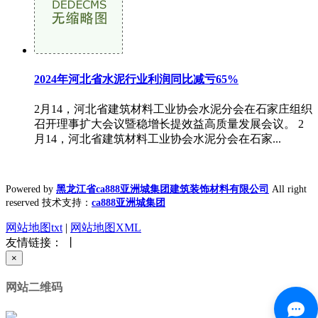
2024年河北省水泥行业利润同比减亏65%
2月14，河北省建筑材料工业协会水泥分会在石家庄组织
召开理事扩大会议暨稳增长提效益高质量发展会议。 2
月14，河北省建筑材料工业协会水泥分会在石家...
Powered by
黑龙江省ca888亚洲城集团建筑装饰材料有限公司
All right
reserved 技术支持：
ca888亚洲城集团
网站地图txt
|
网站地图XML
友情链接： 丨
×
网站二维码