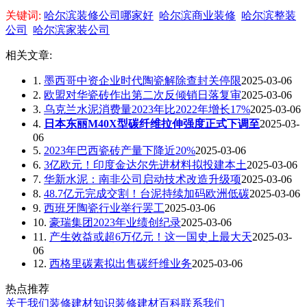
关键词:
哈尔滨装修公司哪家好
哈尔滨商业装修
哈尔滨整装
公司
哈尔滨家装公司
相关文章:
1.
墨西哥中资企业时代陶瓷解除查封关停限
2025-03-06
2.
欧盟对华瓷砖作出第二次反倾销日落复审
2025-03-06
3.
乌克兰水泥消费量2023年比2022年增长17%
2025-03-06
4.
日本东丽M40X型碳纤维拉伸强度正式下调至
2025-03-
06
5.
2023年巴西瓷砖产量下降近20%
2025-03-06
6.
3亿欧元！印度金达尔先进材料拟投建本土
2025-03-06
7.
华新水泥：南非公司启动技术改造升级项
2025-03-06
8.
48.7亿元完成交割！台泥持续加码欧洲低碳
2025-03-06
9.
西班牙陶瓷行业举行罢工
2025-03-06
10.
豪瑞集团2023年业绩创纪录
2025-03-06
11.
产生效益或超6万亿元！这一国史上最大天
2025-03-
06
12.
西格里碳素拟出售碳纤维业务
2025-03-06
热点推荐
关于我们
装修建材知识
装修建材百科
联系我们