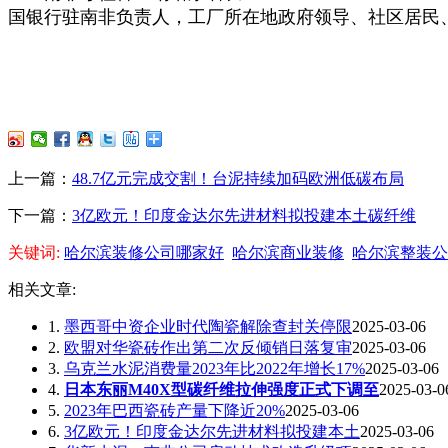
国银行驻南非负责人，工厂所在地政府领导、社区居民
上一篇：
48.7亿元完成交割！台泥持续加码欧洲低碳布局
下一篇：
3亿欧元！印度金达尔先进材料拟投建本土碳纤维
关键词:
哈尔滨装修公司哪家好
哈尔滨商业装修
哈尔滨整装公
相关文章:
1.
墨西哥中资企业时代陶瓷解除查封关停限
2025-03-06
2.
欧盟对华瓷砖作出第二次反倾销日落复审
2025-03-06
3.
乌克兰水泥消费量2023年比2022年增长17%
2025-03-06
4.
日本东丽M40X型碳纤维拉伸强度正式下调至
2025-03-0
5.
2023年巴西瓷砖产量下降近20%
2025-03-06
6.
3亿欧元！印度金达尔先进材料拟投建本土
2025-03-06