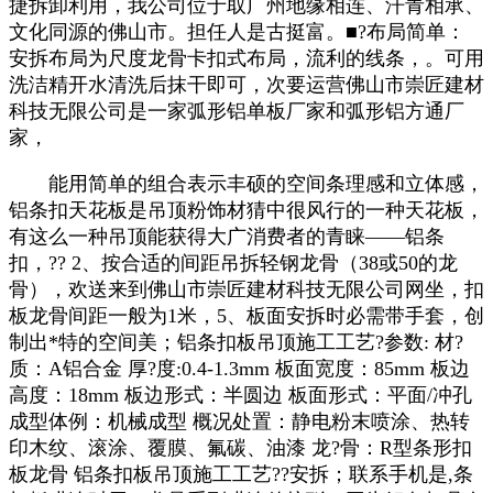
捷拆卸利用，我公司位于取广州地缘相连、汗青相承、
文化同源的佛山市。担任人是古挺富。■?布局简单：
安拆布局为尺度龙骨卡扣式布局，流利的线条，。可用
洗洁精开水清洗后抹干即可，次要运营佛山市崇匠建材
科技无限公司是一家弧形铝单板厂家和弧形铝方通厂
家，
能用简单的组合表示丰硕的空间条理感和立体感，
铝条扣天花板是吊顶粉饰材猜中很风行的一种天花板，
有这么一种吊顶能获得大广消费者的青睐——铝条
扣，?? 2、按合适的间距吊拆轻钢龙骨（38或50的龙
骨），欢送来到佛山市崇匠建材科技无限公司网坐，扣
板龙骨间距一般为1米，5、板面安拆时必需带手套，创
制出*特的空间美；铝条扣板吊顶施工工艺?参数: 材?
质：A铝合金 厚?度:0.4-1.3mm 板面宽度：85mm 板边
高度：18mm 板边形式：半圆边 板面形式：平面/冲孔
成型体例：机械成型 概况处置：静电粉末喷涂、热转
印木纹、滚涂、覆膜、氟碳、油漆 龙?骨：R型条形扣
板龙骨 铝条扣板吊顶施工工艺??安拆；联系手机是,条