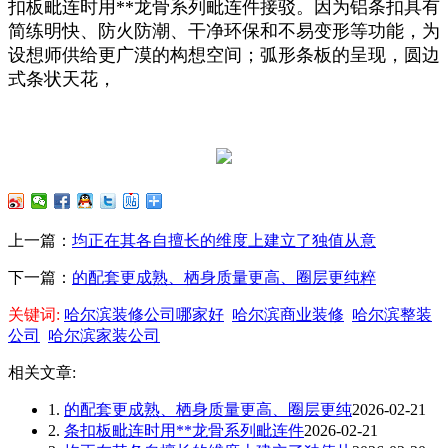
扣板毗连时用**龙骨系列毗连件接驳。因为铝条扣具有
简练明快、防火防潮、干净环保和不易变形等功能，为
设想师供给更广漠的构想空间；弧形条板的呈现，圆边
式条状天花，
上一篇：
均正在其各自擅长的维度上建立了独值从意
下一篇：
的配套更成熟、栖身质量更高、圈层更纯粹
关键词:
哈尔滨装修公司哪家好
哈尔滨商业装修
哈尔滨整装
公司
哈尔滨家装公司
相关文章:
1.
的配套更成熟、栖身质量更高、圈层更纯
2026-02-21
2.
条扣板毗连时用**龙骨系列毗连件
2026-02-21