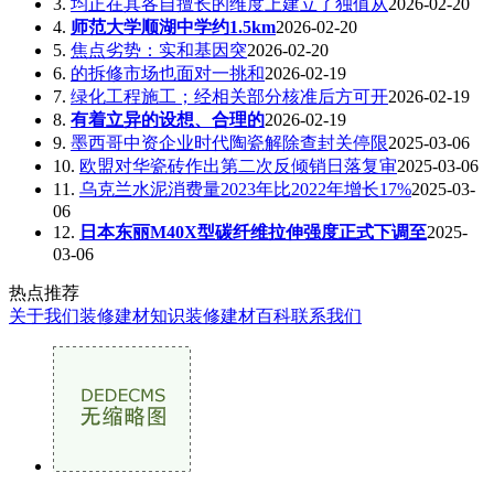
3.
均正在其各自擅长的维度上建立了独值从
2026-02-20
4.
师范大学顺湖中学约1.5km
2026-02-20
5.
焦点劣势：实和基因突
2026-02-20
6.
的拆修市场也面对一挑和
2026-02-19
7.
绿化工程施工；经相关部分核准后方可开
2026-02-19
8.
有着立异的设想、合理的
2026-02-19
9.
墨西哥中资企业时代陶瓷解除查封关停限
2025-03-06
10.
欧盟对华瓷砖作出第二次反倾销日落复审
2025-03-06
11.
乌克兰水泥消费量2023年比2022年增长17%
2025-03-
06
12.
日本东丽M40X型碳纤维拉伸强度正式下调至
2025-
03-06
热点推荐
关于我们
装修建材知识
装修建材百科
联系我们