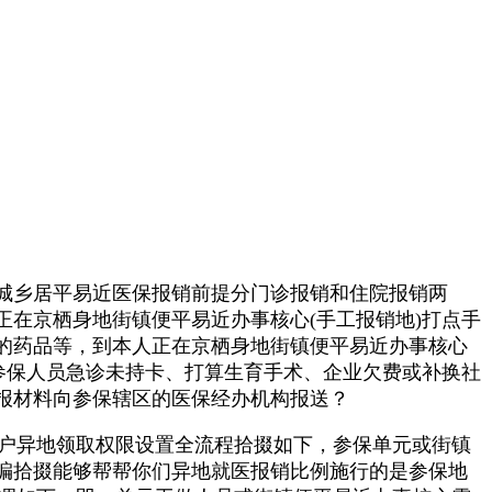
城乡居平易近医保报销前提分门诊报销和住院报销两
在京栖身地街镇便平易近办事核心(手工报销地)打点手
提的药品等，到本人正在京栖身地街镇便平易近办事核心
参保人员急诊未持卡、打算生育手术、企业欠费或补换社
报材料向参保辖区的医保经办机构报送？
户异地领取权限设置全流程拾掇如下，参保单元或街镇
编拾掇能够帮帮你们异地就医报销比例施行的是参保地