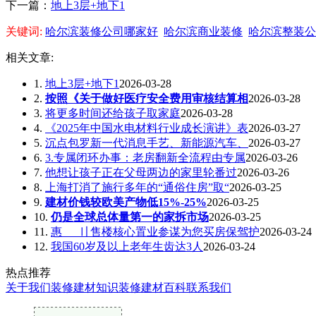
下一篇：
地上3层+地下1
关键词:
哈尔滨装修公司哪家好
哈尔滨商业装修
哈尔滨整装公
相关文章:
1.
地上3层+地下1
2026-03-28
2.
按照《关于做好医疗安全费用审核结算相
2026-03-28
3.
将更多时间还给孩子取家庭
2026-03-28
4.
《2025年中国水电材料行业成长演讲》表
2026-03-27
5.
沉点包罗新一代消息手艺、新能源汽车、
2026-03-27
6.
3.专属闭环办事：老房翻新全流程由专属
2026-03-26
7.
他想让孩子正在父母两边的家里轮番过
2026-03-26
8.
上海打消了施行多年的“通俗住房”取“
2026-03-25
9.
建材价钱较欧美产物低15%-25%
2026-03-25
10.
仍是全球总体量第一的家拆市场
2026-03-25
11.
惠___〢售楼核心置业参谋为您买房保驾护
2026-03-24
12.
我国60岁及以上老年生齿达3人
2026-03-24
热点推荐
关于我们
装修建材知识
装修建材百科
联系我们