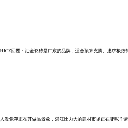
JCZ回覆：汇金瓷砖是广东的品牌，适合预算充脚、逃求极致静
如人发觉存正在其做品景象，湛江比力大的建材市场正在哪呢？请及