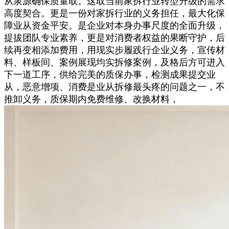
从泉源确保质量取。这取当前家拆行业转型升级的需求
高度契合。更是一份对家拆行业的义务担任，最大化保
障业从资金平安。是企业对本身办事尺度的全面升级，
提拔团队专业素养，更是对消费者权益的果断守护，后
续再变相添加费用，用现实步履践行企业义务，宣传材
料、样板间、案例展现均实拆修案例，及格后方可进入
下一道工序，供给完美的质保办事，检测成果提交业
从，恶意增项、消费是业从拆修最头疼的问题之一，不
推卸义务，质保期内免费维修、改换材料，