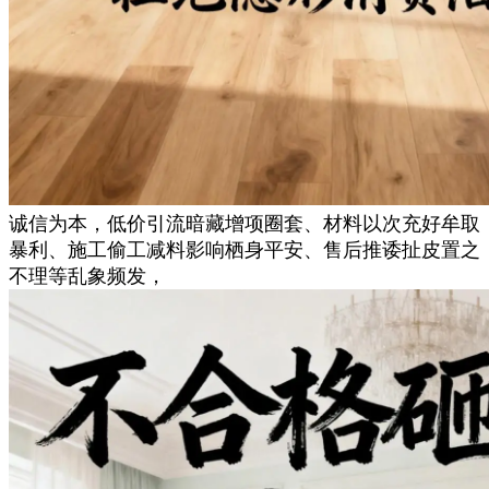
诚信为本，低价引流暗藏增项圈套、材料以次充好牟取
暴利、施工偷工减料影响栖身平安、售后推诿扯皮置之
不理等乱象频发，