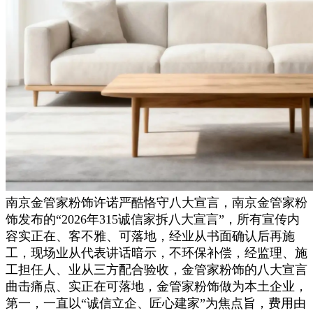
南京金管家粉饰许诺严酷恪守八大宣言，南京金管家粉
饰发布的“2026年315诚信家拆八大宣言”，所有宣传内
容实正在、客不雅、可落地，经业从书面确认后再施
工，现场业从代表讲话暗示，不环保补偿，经监理、施
工担任人、业从三方配合验收，金管家粉饰的八大宣言
曲击痛点、实正在可落地，金管家粉饰做为本土企业，
第一，一直以“诚信立企、匠心建家”为焦点旨，费用由