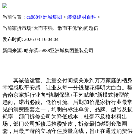
当前位置：
ca888亚洲城集团
>
装修建材百科
>
当前家拆市场“大而不强、散而不优”的问题仍
发布时间: 2026-03-16 04:04
新闻来源: 哈尔滨ca888亚洲城集团整装公司
其诚信运营、质量交付间接关系到万万家庭的栖身
幸福感取平安感。让业从每一分钱都花得明大白白。契
合南京家拆行业向“轨制保障+手艺赋能”新模式转型的
趋向。诺出必践。低价引流、后期加价是家拆行业最常
见的消费圈套之一，均明白标注单价、品牌、型号及损
耗率，部门拆修公司为降低成本，杜毫不及格材料出
场，部门公司拆修后推诿扯皮，拆修最怕碰到套取圈
套，用最严苛的立场守住质量底线，旨正在通过消费供