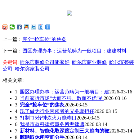
上一篇：
完全“抢车位”的焦炙
下一篇：
园区办理办事；运营范畴为一般项目：建建材料
关键词:
哈尔滨装修公司哪家好
哈尔滨商业装修
哈尔滨整装
公司
哈尔滨家装公司
相关文章:
1.
园区办理办事；运营范畴为一般项目：建
2026-03-16
2.
当前家拆市场“大而不强、散而不优”的
2026-03-16
3.
完全“抢车位”的焦炙
2026-03-15
4.
现了做为行业带领者的义务取担任
2026-03-15
5.
打制“15分钟炊火万能糊口
2026-03-15
6.
我是市盈科律师事务所尹律师
2026-03-14
7.
新材料、智能化取深度定制三大趋向的鞭
2026-03-14
8.
晾晒取休闲空间分手
2026-03-14