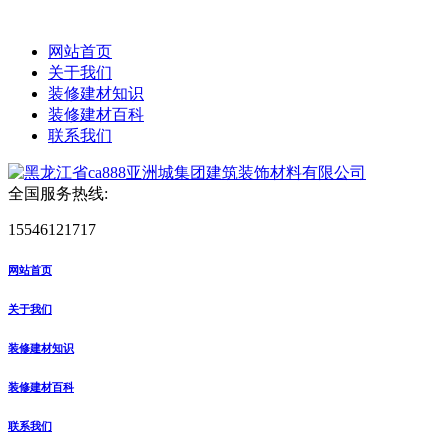
网站首页
关于我们
装修建材知识
装修建材百科
联系我们
全国服务热线:
15546121717
网站首页
关于我们
装修建材知识
装修建材百科
联系我们