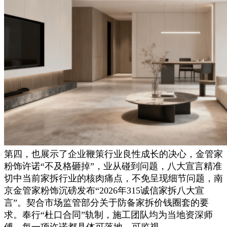
第四，也展示了企业鞭策行业良性成长的决心，金管家
粉饰许诺“不及格砸掉”，业从碰到问题，八大宣言精准
切中当前家拆行业的核肉痛点，不免呈现细节问题，南
京金管家粉饰沉磅发布“2026年315诚信家拆八大宣
言”。契合市场监管部分关于防备家拆价钱圈套的要
求。奉行“杜口合同”轨制，施工团队均为当地资深师
傅，每一项许诺都具体可落地、可监视，