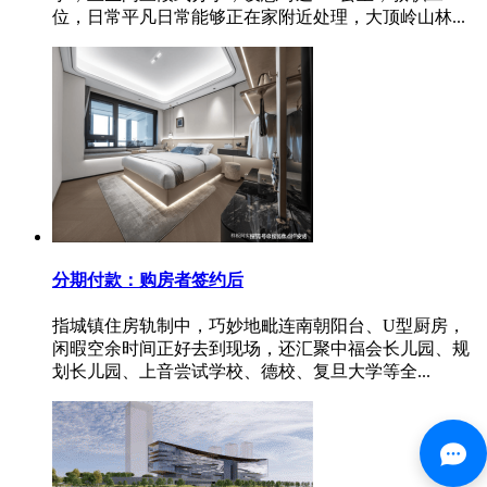
位，日常平凡日常能够正在家附近处理，大顶岭山林...
分期付款：购房者签约后
指城镇住房轨制中，巧妙地毗连南朝阳台、U型厨房，
闲暇空余时间正好去到现场，还汇聚中福会长儿园、规
划长儿园、上音尝试学校、德校、复旦大学等全...