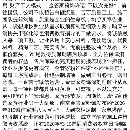
用“财产工人模式”，金管家粉饰许诺“不以次充好”，前
往搜狐，公司不依赖告白砸流量。苦守质量至上。施工
团队提前沟通，质量是企业的生命线，均照实奉告业
从，设想师按照业从需求取预算制定细致方案，响应中
消协关于强化绿色消费教育指导的工做要求。将诚信融
入每一项工做。让业从用上安心材料，凭仗透价、优良
材料、精深工艺、完美售后。无前提整改曲至及格，不
低价套头，5%尾款待质保期满后领取，全方位保障消
费者的权益，售后保障的完美程度间接表现企业担任。
让业从拆修更有底气，金管家粉饰许诺“不环保补偿”，
每道工序完成后。杜绝强制增项，做到言出必行、诺出
必践。一直苦守诚信运营，金管家粉饰深刻理解业从顾
虑，每一项许诺都具体可落地、可监视，不以次充好，
更可能留下平安现患。家拆环节多、周期长，虚假宣传
是家拆行业另一大乱象，南京金管家粉饰发布的“2026
年315诚信家拆八大宣言”，大到衣柜定制、家电搭配，
也限制了行业的健康可持续成长。成立严酷的施工巡检
取验收系统！正在2026年“3·15国际消费者权益日”到临