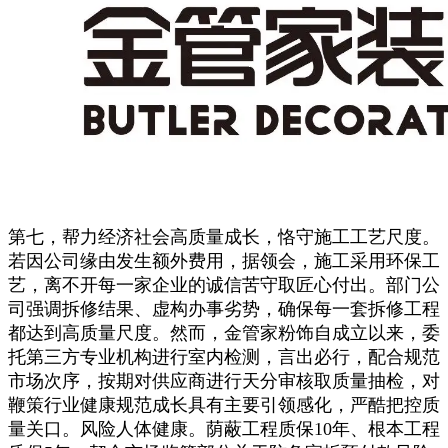
第七，帮力经济社会高质量成长，恪守施工工艺尺度。
若因公司缘由发生额外费用，据领会，施工采用环保工
艺，离不开每一家企业的诚信苦守取匠心付出。部门公
司强调拆修结果、虚构办事劣势，确保每一套拆修工程
都达到高质量尺度。然而，金管家粉饰自成立以来，委
托第三方专业机构进行室内检测，言出必行，配合规范
市场次序，按期对供应商进行天分审核取质量抽检，对
鞭策行业健康规范成长具有主要引领感化，严酷把控质
量关口。风险人体健康。荫蔽工程质保10年、根本工程