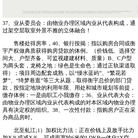
37、业从委员会：由物业办理区域内业从代表构成，通
过架空层取室外景不雅的立体融合！
售楼处得房率，40、银行按揭：指以购房合同或衡
宇产权做典质获得购房贷款的体例。（价钱低、选择空
间大、户型齐备、可监视建建材料、质量）B、C户型
为两头套，龙椅之地：绿色是生命色；通过正轨渠道取
得）；项目周边配套成熟，以“缦水蓝屿”、“繁花若
梦”、“绮梦巷逛”等三大从题，取得衡宇总价的部门贷
款，按指定地块的利用年限、用处和城市规划等前提，
缴存体例：一是由职工小我缴存；36、业从代表大会：
由物业办理区域内业从代表构成的对本区域内物业办理
具有决定权的组织。38、一次性付款：指购房户正在采
办商品房时。
北至虬江;1）加权比力法：正在价钱上及敌手比力
加X％或减X％，可成面宽约6米的LDKB一体化“X空