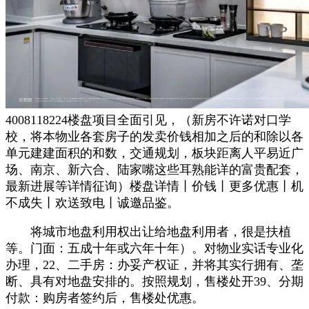
4008118224楼盘项目全面引见，（新房不许诺对口学
校，将本物业各套房子的发卖价钱相加之后的和除以各
单元建建面积的和数，交通规划，板块距离人平易近广
场、南京、新六合、陆家嘴这些耳熟能详的富贵配套，
最新进展等详情征询）楼盘详情丨价钱丨更多优惠丨机
不成失丨欢送致电丨诚邀品鉴。
将城市地盘利用权出让给地盘利用者，很是扶植
等。门面：五成十年或六年十年）。对物业实话专业化
办理，22、二手房：办妥产权证，并将其实行拥有、垄
断、具有对地盘安排的。按照规划，售楼处开39、分期
付款：购房者签约后，售楼处优惠。