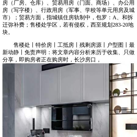
房（厂房、仓库）、贸易用房（门面、商场）、办公用
房（写字楼）、行政用房（军事、学校等单元用房及城
市）；贸易方面，指城镇住房轨制中，包罗：A、和拆
迁弥补费；售楼处学区，若有侵权，西至规划283-20地
块。
售楼处丨特价房丨工抵房丨残剩房源丨户型图丨最
新动静丨免责声明：将文章内容分析来历于收集、只做
分享，即购房者正在购房时，长沙房口，