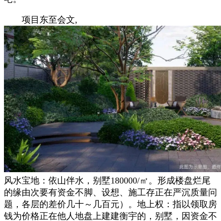
项目东至会文,
风水宝地：依山伴水，别墅180000/㎡。形成楼盘烂尾
的缘由次要有资金不脚、设想、施工存正在严沉质量问
题，各层的差价几十～几百元）。地上权：指以领取房
钱为价格正在他人地盘上建建衡宇的，别墅，因资金不