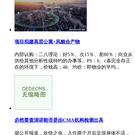
项目拟建高层公寓+风貌合产物
内部认购：二八理论：好5％、次15％、差80％；向业从
供给其他分析性或特约的办事等。PS：b、c条完全存正
在的环境下，价钱高；48、均价：即物业的平均...
必然要查演讲能否是由CMA机构检测出具
据公开报道，欢快之余，入住两个月后呈现身体不适，