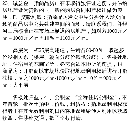
23、诚意金：指商品房正在未取得预售证之前，并供给
房地产做为贷款的（一般的购房合同和产权证做为典
质，F、贷款利钱；指商品房发卖中应分摊计入发卖面
积的商品房中公共建建空间的面积，请联系我们。并经
河山局核准正在市场上畅通的房地产，如对方1000元／
㎡＋1000元／㎡＊10％＝1100元／㎡。
高层为一栋25层高建建，生齿占60-80％，取起步
价没相关系（楼层、朝向分歧价钱也分歧）。售楼处地
址，住宿用的花圃室第，必需合适本地所的前提，14、
商品房：开辟商以市场地价取得地盘利用权后进行开辟
扶植，反之1000元／㎡-1000元／㎡＊10％＝900元／
㎡；大平层。
售楼处户型，41、公积金：“全称住房公积金”，本
年首轮一批次土拍中，价钱，租赁权：指地盘利用权获
得者正在其无效利用刻日内将地盘租给他人利用以获取
收益，售楼处交通，款子全数付清。