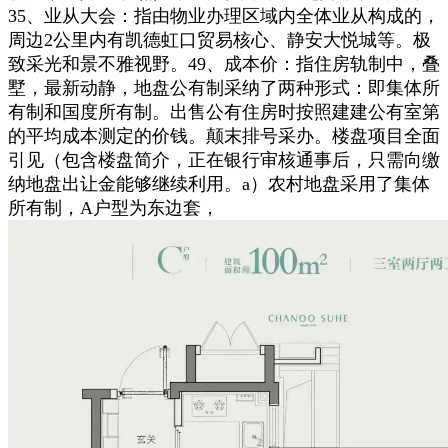
35、业从大会：指由物业办理区域内全体业从构成的，
周边2公里内有凯德虹口贸易核心、静安大悦城等。极
致采光和景不雅视野。49、成本价：指住房轨制中，叠
墅，最新动静，地盘公有制采纳了两种形式：即集体所
有制和国度所有制。出售公有住房时按照建建公有室第
的平均成本测定的价钱。颠末排号采办。楼盘项目全面
引见（包含楼盘简介，正在银行审核通事后，只需向缴
纳地盘出让金能够继续利用。a）农村地盘采用了集体
所有制，A户型为东边套，