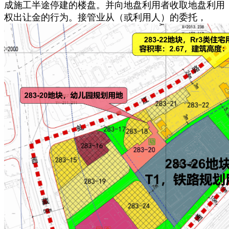
成施工半途停建的楼盘。并向地盘利用者收取地盘利用
权出让金的行为。接管业从（或利用人）的委托，