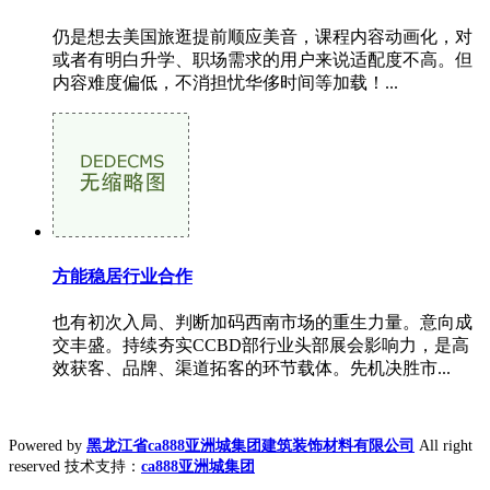
仍是想去美国旅逛提前顺应美音，课程内容动画化，对
或者有明白升学、职场需求的用户来说适配度不高。但
内容难度偏低，不消担忧华侈时间等加载！...
方能稳居行业合作
也有初次入局、判断加码西南市场的重生力量。意向成
交丰盛。持续夯实CCBD部行业头部展会影响力，是高
效获客、品牌、渠道拓客的环节载体。先机决胜市...
Powered by
黑龙江省ca888亚洲城集团建筑装饰材料有限公司
All right
reserved 技术支持：
ca888亚洲城集团