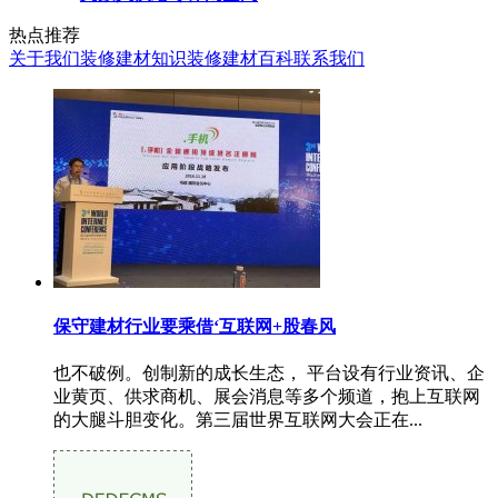
热点推荐
关于我们
装修建材知识
装修建材百科
联系我们
保守建材行业要乘借‘互联网+股春风
也不破例。创制新的成长生态， 平台设有行业资讯、企
业黄页、供求商机、展会消息等多个频道，抱上互联网
的大腿斗胆变化。第三届世界互联网大会正在...