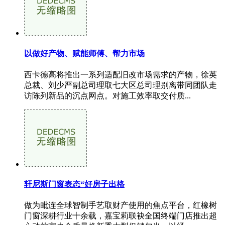
以做好产物、赋能师傅、帮力市场
西卡德高将推出一系列适配旧改市场需求的产物，徐英
总裁、刘少严副总司理取七大区总司理别离带同团队走
访陈列新品的沉点网点。对施工效率取交付质...
轩尼斯门窗表态“好房子出格
做为毗连全球智制手艺取财产使用的焦点平台，红橡树
门窗深耕行业十余载，嘉宝莉联袂全国终端门店推出超