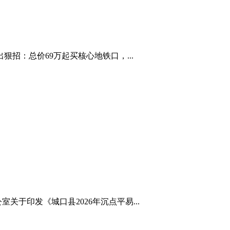
招：总价69万起买核心地铁口，...
于印发《城口县2026年沉点平易...