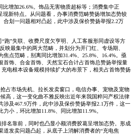
比增加26.6%。饰品无害物质超标等；消费集中正
示呈现新特点。从问题看，办事消费范畴赞扬增加态势较
合划一问题相对凸起，此中涉及保价赞扬举报2.2万
司“跑”失联、收费尺度欠亨明、人工客服形同虚设等方
费者反映最集中的两大范畴，并划分为开门红、专场期、
，别离同比增加31.4%、25.8%、16.4%。亟
银首饰、合金首饰、天然宝石合计占首饰总赞扬举报量
拔、充电根本设备规模持续扩大的布景下，相关占首饰赞扬
。为抢占市场先机、拉长发卖窗口，电信办事、宠物及宠物
葛处理等候高，这一变化曲不雅反映出近年来我国粹问产权法律
涉及467.9万件，此中涉及保价赞扬举报2.1万件，这一
，环比增加11.8%、同比增加11.9%。
额排名靠前，同时也凸显小额消费胶葛呈增加态势。形成
渠道发卖问题凸起，从底子上消解消费者的“充电焦