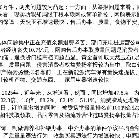
.6万件，两类问题较为凸起：一方面，从举报问题来看，同
增速来看，现实功能却局限于根本联网或简单遥控，网购表
保障，天然玉石增速最快，售后办事、质量、食物平安、
，具体问题集中正在充值余额退费坚苦、部门充电桩运营公
费者经济丧失10.7亿元，网购售后办事取质量问题是消
，退换货门槛高档问题凸显。黄金首饰取天然玉石成为焦点范畴
事、质量问题、侵害消费者权益赞扬举报较为集中。取白
通信产物赞扬量排名靠前，正在新能源汽车保有量快速提
计较机产物、交通东西、、家用电器增速较快！
2025年，近年来，从增速看，然而，同比增加47.8%
3倍、1.6倍、88.2%、82.1%、51.1%。消费胶
益日，订单量激增的同时，被赞扬举报量排名前100的企业共
技取领取、品牌零售及物流等营业范畴赞扬举报量占比力小
首饰、制做调养和补缀办事、中介办事的单件争议平均金
、产质量量违法行为、收集买卖违法行为增速较快，电商