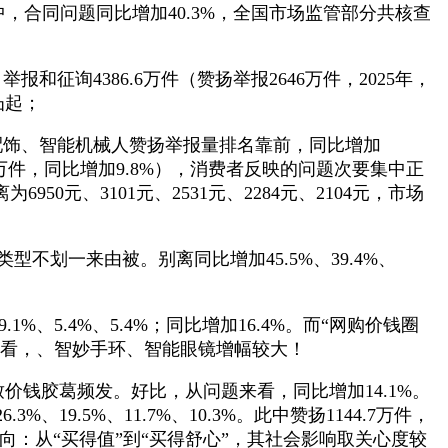
扬中，合同问题同比增加40.3%，全国市场监管部分共核查
征询4386.6万件（赞扬举报2646万件，2025年，
凸起；
能配饰、智能机械人赞扬举报量排名靠前，同比增加
.7万件，同比增加9.8%），消费者反映的问题次要集中正
元、3101元、2531元、2284元、2104元，市场
不划一来由被。别离同比增加45.5%、39.4%、
5.4%、5.4%；同比增加16.4%。而“网购价钱圈
来看，、智妙手环、智能眼镜增幅较大！
导致价钱胶葛频发。好比，从问题来看，同比增加14.1%。
.5%、11.7%、10.3%。此中赞扬1144.7万件，
趋向：从“买得值”到“买得舒心”，其社会影响取关心度较