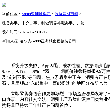
当前位置：
ca888亚洲城集团
>
装修建材百科
>
租赁办事、中介办事、制做调养补缀办事、、发
发布时间: 2026-03-23 08:17
新闻来源: 哈尔滨ca888亚洲城集团整装公司
系统升级失败、App闪退、兼容性差、数据同步毛病等软件问
9.7%、9.1%、8.9%；“双十一”期间价钱赞扬举报
及“定制不退”等问题。焦点矛盾集中正在：消费者正在预
石，且呈现出“东部集中、西部提速”的地区分布新态
立即零售赛道合作更加激烈，市场监管总局发布了一份2
口办事、内容社交文娱、消费电子取智能硬件四类营业范
赞扬量已持续三年排正在问题首位，